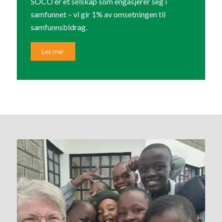
SOCO er et selskap som engasjerer seg i
samfunnet – vi gir 1% av omsetningen til
samfunnsbidrag.
Les mer